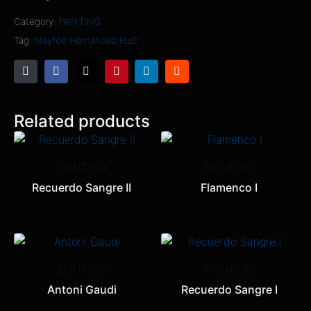
Category:
PAINTING
Tag:
Mayfée Hernández Ruiz
Related products
PAINTING
PAINTING
Recuerdo Sangre II
Flamenco I
PAINTING
PAINTING
Antoni Gaudi
Recuerdo Sangre I